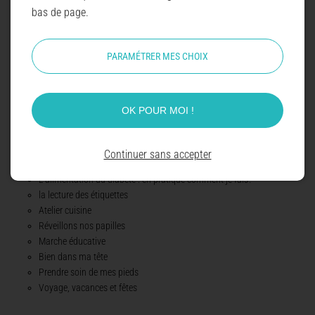
L'ETP s'adapte aux besoins de chacun, elle peut se réaliser en individuelle ou
bas de page.
lors d'ateliers d'échanges collectifs. Un bilan éducatif est réalisé en début de
parcours pour permettre d'évaluer les connaissances et comprendre les
PARAMÉTRER MES CHOIX
besoins exprimés par le patient pour l'amener à l'autonomie.
Elle peut-être réalisé par des professionnels de santé ou des patients experts
formés à l'éducation thérapeutique.
OK POUR MOI !
A la maison de santé nous proposons des ateliers autour du diabète :
Les généralités du diabète
Continuer sans accepter
Les complications du diabète
L'alimentation du diabète : en pratique comment je fais?
la lecture des étiquettes
Atelier cuisine
Réveillons nos papilles
Marche éducative
Bien dans ma tête
Prendre soin de mes pieds
Voyage, vacances et fêtes