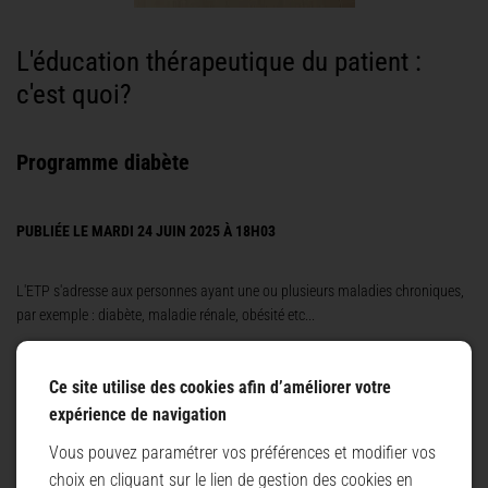
L'éducation thérapeutique du patient :
c'est quoi?
Programme diabète
PUBLIÉE LE MARDI 24 JUIN 2025 À 18H03
L'ETP s'adresse aux personnes ayant une ou plusieurs maladies chroniques,
par exemple : diabète, maladie rénale, obésité etc...
Elle permet aux personnes d'acquérir des connaissances sur leur maladie,
des savoirs-faires utiles à la réalisation de leurs soins et ainsi devenir plus
Ce site utilise des cookies afin d’améliorer votre
autonomes dans leur quotidien.
expérience de navigation
La personne devient acteur de sa prise en soin, elle peut ainsi discuter plus
Vous pouvez paramétrer vos préférences et modifier vos
facilement avec ses soignants.
choix en cliquant sur le lien de gestion des cookies en