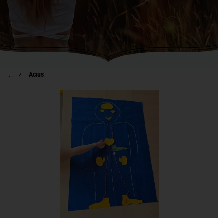
...
Actus