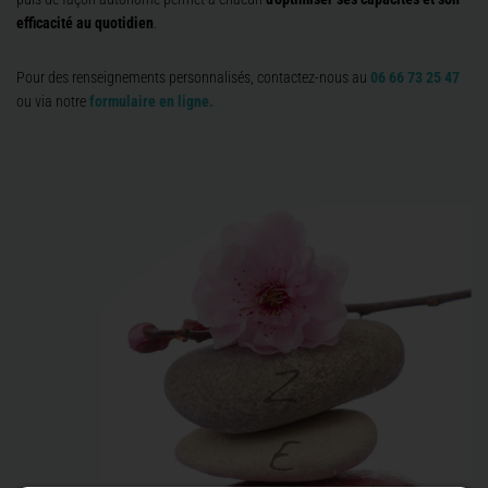
efficacité au quotidien
.
Pour des renseignements personnalisés, contactez-nous au
06 66 73 25 47
ou via notre
formulaire en ligne.