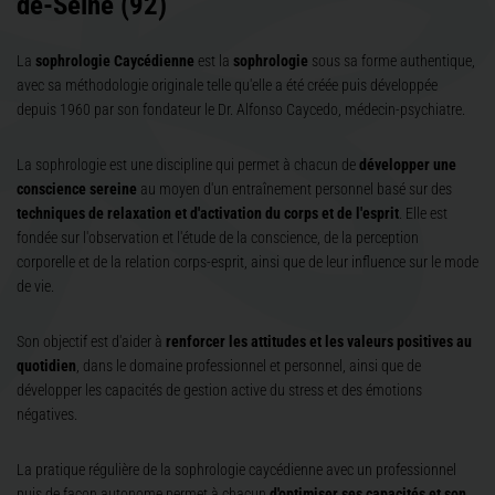
de-Seine (92)
La
sophrologie Caycédienne
est la
sophrologie
sous sa forme authentique,
avec sa méthodologie originale telle qu'elle a été créée puis développée
depuis 1960 par son fondateur le Dr. Alfonso Caycedo, médecin-psychiatre.
La sophrologie est une discipline qui permet à chacun de
développer une
conscience sereine
au moyen d'un entraînement personnel basé sur des
techniques de relaxation et d'activation du corps et de l'esprit
. Elle est
fondée sur l'observation et l'étude de la conscience, de la perception
corporelle et de la relation corps-esprit, ainsi que de leur influence sur le mode
de vie.
Son objectif est d'aider à
renforcer les attitudes et les valeurs positives au
quotidien
, dans le domaine professionnel et personnel, ainsi que de
développer les capacités de gestion active du stress et des émotions
négatives.
La pratique régulière de la sophrologie caycédienne avec un professionnel
puis de façon autonome permet à chacun
d'optimiser ses capacités et son