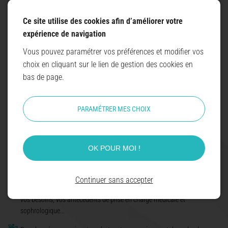
Ce site utilise des cookies afin d’améliorer votre
expérience de navigation
Vous pouvez paramétrer vos préférences et modifier vos
choix en cliquant sur le lien de gestion des cookies en
bas de page.
Marilyne Martel Morais
PARAMÉTRER MES CHOIX
Séances de sophrologie (92)
OK POUR MOI !
Au début des séances, nous avons toujours un
temps d’écoute et d’échange
(dialogue pré-sophronique).
Continuer sans accepter
Pour la 1ère séance, c’est un temps qui permet de définir vos attentes,
vos besoins, vos antécédents de prise en charge médicale et
sophrologique...