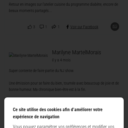
Retour en images sur l'atelier cuisine du programme diabète, encore de
beaux moments partagés....
3
1
1
Voir sur Facebook
Marilyne MartelMorais
il y a 4 mois
Super contente de faire partie du NJ show.
Une émission pour se faire du bien, tournée avec beaucoup de joie et de
bonne humeur. Ma chronique bien-être est à la fin.
https://youtu.be/qeorqQlK_jk?is=XTIw48iqRFsUKa26
Ce site utilise des cookies afin d’améliorer votre
Merci NJ
expérience de navigation
Vous pouvez paramétrer vos préférences et modifier vos