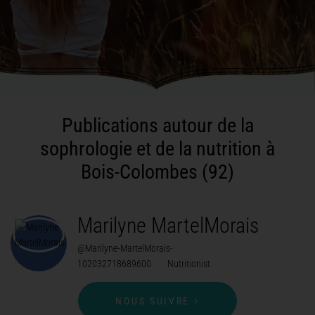
Publications autour de la
sophrologie et de la nutrition à
Bois-Colombes (92)
Marilyne MartelMorais
@Marilyne-MartelMorais-
102032718689600
·
Nutritionist
NOUS SUIVRE