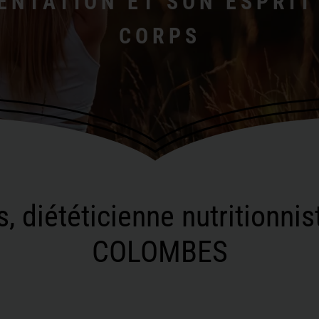
ENTATION ET SON ESPRI
CORPS
, diététicienne nutritionni
COLOMBES