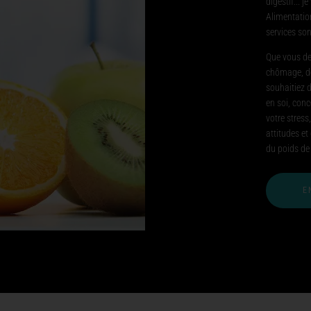
digestif... 
Alimentation
services son
Que vous dev
chômage, dép
souhaitiez 
en soi, conc
votre stress
attitudes et
du poids de
E