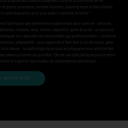
je vous propose des solutions adaptées à vous et à votre mode de vie.
 en pleine conscience, conseils minceurs, planning repas et bien d'autres
t à votre disposition pour vous aider à maintenir la forme !
iez faire face à des événements exceptionnels dans votre vie : concours,
ression, maladie, deuil, retraite, séparation, perte de poids...ou que vous
développer vos capacités tant personnelles que professionnelles = confiance
entration, adaptabilité... pour apprendre à faire face à vos émotions, gérer
, vous relaxer... la sophrologie saura vous accompagner pour renforcer des
 des valeurs positives au quotidien. Elle est une aide précieuse pour le retour
 forme et la gestion des troubles du comportement alimentaire.
N SAVOIR PLUS