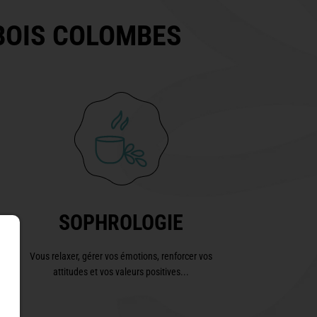
 à BOIS COLOMBES
SOPHROLOGIE
Vous relaxer, gérer vos émotions, renforcer vos
attitudes et vos valeurs positives...