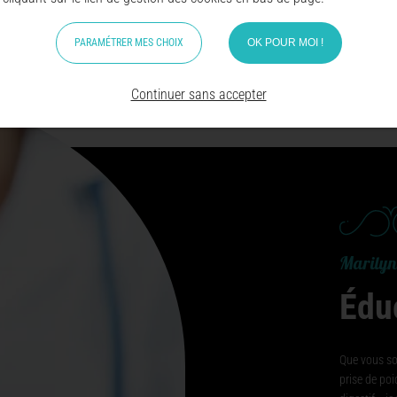
PARAMÉTRER MES CHOIX
OK POUR MOI !
Continuer sans accepter
Marilyn
Éduc
Que vous sou
prise de poi